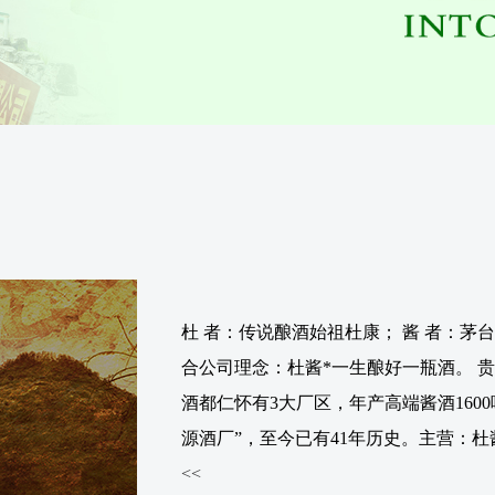
杜 者：传说酿酒始祖杜康； 酱 者：
合公司理念：杜酱*一生酿好一瓶酒。 
酒都仁怀有3大厂区，年产高端酱酒160
源酒厂”，至今已有41年历史。主营：杜酱酒
<<